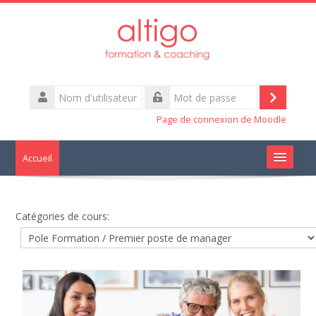
Passer
au
contenu
principal
Nom
d'utilisateur
Connexi
Mot
Page de connexion de Moodle
de
passe
Accueil
Qui sommes nous
Catégories de cours:
Mobilité
Management
Communication