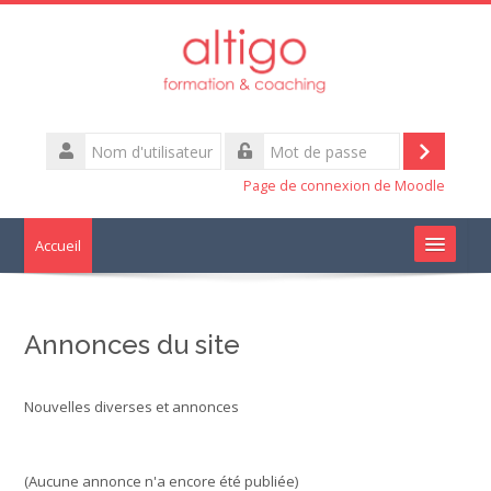
Passer
au
contenu
principal
Nom
d'utilisateur
Connexi
Mot
Page de connexion de Moodle
de
passe
Accueil
Qui sommes nous
Annonces du site
Mobilité
Nouvelles diverses et annonces
Management
Communication
(Aucune annonce n'a encore été publiée)