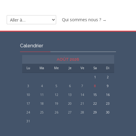
Contact
Qui sommes nous ? →
Rechercher
Aller
des
à…
Envoye
cours
Passer
Calendrier
Calendrier
AOÛT 2026
Lu
Ma
Me
Je
Ve
Sa
Di
1
2
3
4
5
6
7
8
9
10
11
12
13
14
15
16
17
18
19
20
21
22
23
24
25
26
27
28
29
30
31